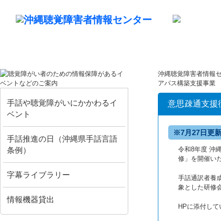
沖縄聴覚障害者情報
アパス構築支援事業
手話や聴覚障がいにかかわるイ
意思疎通支援
ベント
※7月27日
手話推進の日（沖縄県手話言語
令和8年度 
条例）
修」を開催い
字幕ライブラリー
手話通訳者養
象とした研修
情報機器貸出
HPに添付し