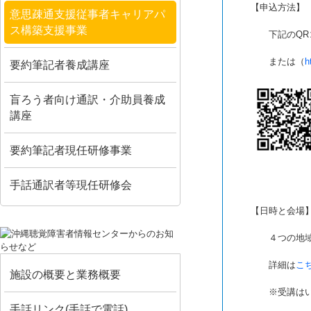
【申込方法】
意思疎通支援従事者キャリアパ
ス構築支援事業
＿＿
下記のQR
＿＿
または（
h
要約筆記者養成講座
盲ろう者向け通訳・介助員養成
講座
要約筆記者現任研修事業
手話通訳者等現任研修会
【日時と会場
＿＿
４つの地
＿＿
詳細は
こ
施設の概要と業務概要
＿＿
※受講は
手話リンク(手話で電話)