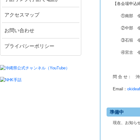
【各会場申込
アクセスマップ
＿＿
①
南部 
＿＿
②中部 
お問い合わせ
＿＿
③石垣 
プライバシーポリシー
＿＿
④宮古 
問 合 せ： 
Email
：
okidea
準備中
現在、お知らせ